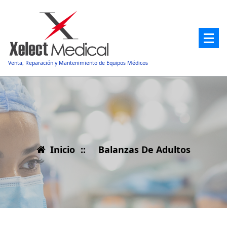
Saltar
al
contenido
Venta, Reparación y Mantenimiento de Equipos Médicos
Inicio
::
Balanzas De Adultos