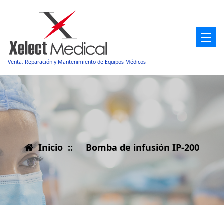
Saltar
al
contenido
Venta, Reparación y Mantenimiento de Equipos Médicos
Inicio
::
Bomba de infusión IP-200