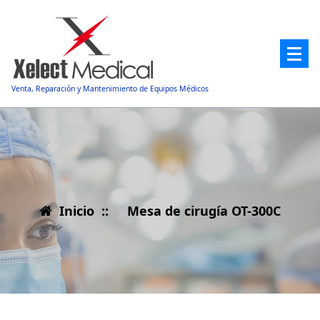
Saltar
al
contenido
Venta, Reparación y Mantenimiento de Equipos Médicos
Inicio
::
Mesa de cirugía OT-300C