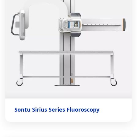
Sontu Sirius Series Fluoroscopy