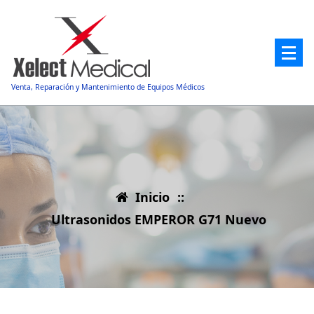
Saltar
al
contenido
Venta, Reparación y Mantenimiento de Equipos Médicos
Inicio
::
Ultrasonidos EMPEROR G71 Nuevo